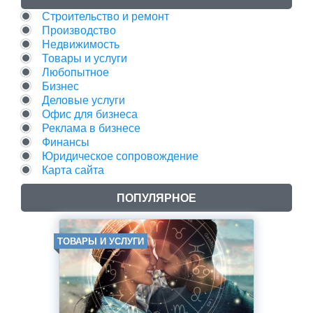
Строительство и ремонт
Производство
Недвижимость
Товары и услуги
Любопытное
Бизнес
Деловые услуги
Офис для бизнеса
Реклама в бизнесе
Финансы
Юридическое сопровождение
Карта сайта
ПОПУЛЯРНОЕ
ТОВАРЫ И УСЛУГИ