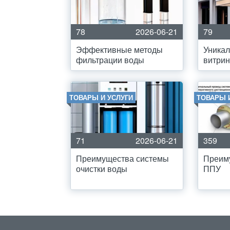
78
2026-06-21
79
Эффективные методы
Уникал
фильтрации воды
витрин
ТОВАРЫ И УСЛУГИ
ТОВАРЫ 
71
2026-06-21
359
Преимущества системы
Преиму
очистки воды
ППУ