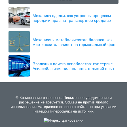
Механика сделки: как устроены процессы
передачи прав на транспортное средство
Механизмы метаболического баланса: как
мио-инозитол влияет на гормональный фон
Эволюция поиска авиабилетов: как сервис
Авиасейлс изменил пользовательский опыт
© Копирование разрешено. Письменное уведомление и
разрешение не требуется. Sdu.su не против любого
использования материалов со своего сайта, но при указании
читаемой гиперссылки на источник.