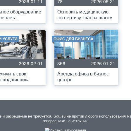
2026-01-11
78
2026-06-21
ьное оборудование
Оспорить медицинскую
реплета
экспертизу: шаг за шагом
И УСЛУГИ
ОФИС ДЛЯ БИЗНЕСА
2026-02-01
356
2026-01-21
еличить срок
Аренда офиса в бизнес
ы подшипника
центре
и разрешение не требуется. Sdu.su не против любого использования мат
гиперссылки на источник.