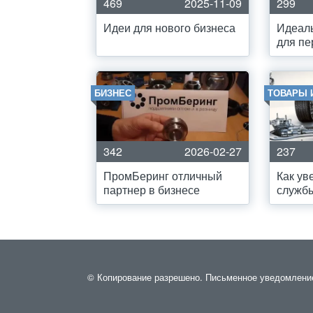
469
2025-11-09
299
Идеи для нового бизнеса
Идеал
для пе
БИЗНЕС
ТОВАРЫ 
342
2026-02-27
237
ПромБеринг отличный
Как ув
партнер в бизнесе
служб
© Копирование разрешено. Письменное уведомление 