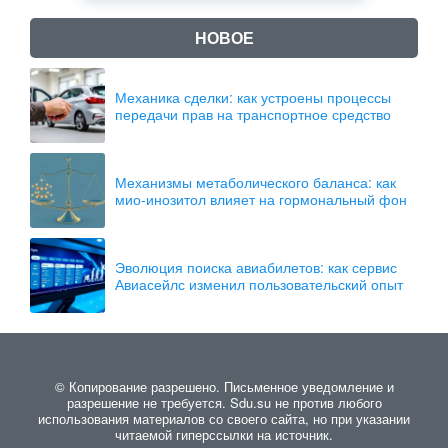
НОВОЕ
Механика сделки: как устроены процессы
передачи прав на транспортное средство
Механизмы метаболического баланса: как
мио-инозитол влияет на гормональный фон
Эволюция поиска авиабилетов: как сервис
Авиасейлс изменил пользовательский опыт
© Копирование разрешено. Письменное уведомление и
разрешение не требуется. Sdu.su не против любого
использования материалов со своего сайта, но при указании
читаемой гиперссылки на источник.