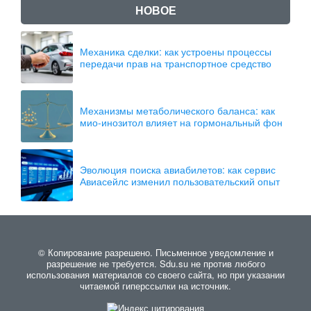
НОВОЕ
Механика сделки: как устроены процессы
передачи прав на транспортное средство
Механизмы метаболического баланса: как
мио-инозитол влияет на гормональный фон
Эволюция поиска авиабилетов: как сервис
Авиасейлс изменил пользовательский опыт
© Копирование разрешено. Письменное уведомление и
разрешение не требуется. Sdu.su не против любого
использования материалов со своего сайта, но при указании
читаемой гиперссылки на источник.