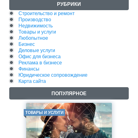
РУБРИКИ
Строительство и ремонт
Производство
Недвижимость
Товары и услуги
Любопытное
Бизнес
Деловые услуги
Офис для бизнеса
Реклама в бизнесе
Финансы
Юридическое сопровождение
Карта сайта
ПОПУЛЯРНОЕ
ТОВАРЫ И УСЛУГИ