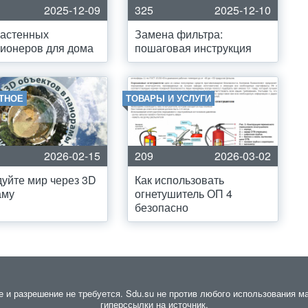
2025-12-09
325
2025-12-10
настенных
Замена фильтра:
ионеров для дома
пошаговая инструкция
ТНОЕ
ТОВАРЫ И УСЛУГИ
2026-02-15
209
2026-03-02
уйте мир через 3D
Как использовать
аму
огнетушитель ОП 4
безопасно
и разрешение не требуется. Sdu.su не против любого использования мат
гиперссылки на источник.