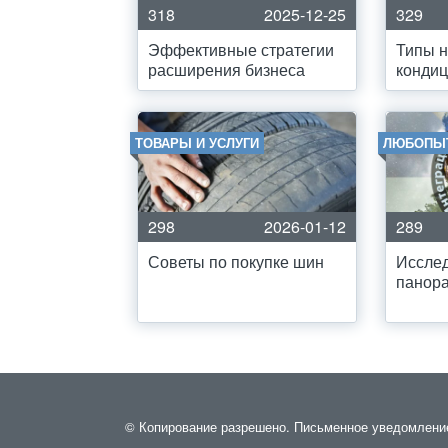
318
2025-12-25
329
Эффективные стратегии
Типы 
расширения бизнеса
кондиц
ТОВАРЫ И УСЛУГИ
ЛЮБОПЫ
298
2026-01-12
289
Советы по покупке шин
Исслед
панор
© Копирование разрешено. Письменное уведомление 