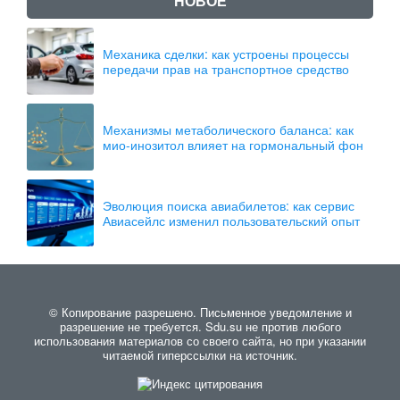
НОВОЕ
Механика сделки: как устроены процессы
передачи прав на транспортное средство
Механизмы метаболического баланса: как
мио-инозитол влияет на гормональный фон
Эволюция поиска авиабилетов: как сервис
Авиасейлс изменил пользовательский опыт
© Копирование разрешено. Письменное уведомление и
разрешение не требуется. Sdu.su не против любого
использования материалов со своего сайта, но при указании
читаемой гиперссылки на источник.