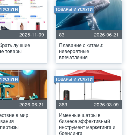
И УСЛУГИ
ТОВАРЫ И УСЛУГИ
2025-11-09
83
2026-06-21
брать лучшие
Плавание с китами:
ые товары
невероятные
впечатления
И УСЛУГИ
ТОВАРЫ И УСЛУГИ
2026-06-21
363
2026-03-09
ствие в мир
Именные шатры в
ивания
бизнесе эффективный
спертизы
инструмент маркетинга и
брендинга