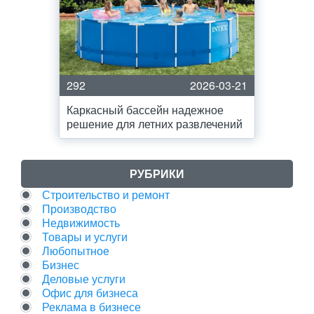
292
2026-03-21
Каркасный бассейн надежное
решение для летних развлечений
РУБРИКИ
Строительство и ремонт
Производство
Недвижимость
Товары и услуги
Любопытное
Бизнес
Деловые услуги
Офис для бизнеса
Реклама в бизнесе