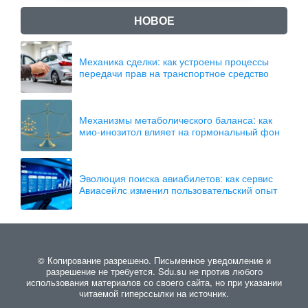
НОВОЕ
Механика сделки: как устроены процессы
передачи прав на транспортное средство
Механизмы метаболического баланса: как
мио-инозитол влияет на гормональный фон
Эволюция поиска авиабилетов: как сервис
Авиасейлс изменил пользовательский опыт
© Копирование разрешено. Письменное уведомление и
разрешение не требуется. Sdu.su не против любого
использования материалов со своего сайта, но при указании
читаемой гиперссылки на источник.