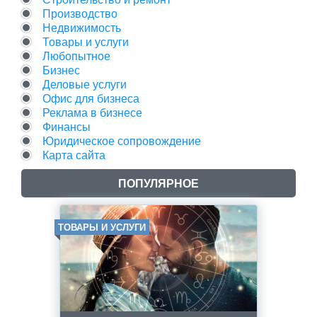
Производство
Недвижимость
Товары и услуги
Любопытное
Бизнес
Деловые услуги
Офис для бизнеса
Реклама в бизнесе
Финансы
Юридическое сопровождение
Карта сайта
ПОПУЛЯРНОЕ
ТОВАРЫ И УСЛУГИ