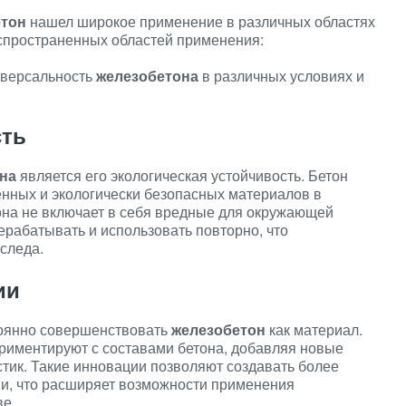
етон
нашел широкое применение в различных областях
аспространенных областей применения:
иверсальность
железобетона
в различных условиях и
сть
на
является его экологическая устойчивость. Бетон
енных и экологически безопасных материалов в
она не включает в себя вредные для окружающей
ерабатывать и использовать повторно, что
следа.
ии
оянно совершенствовать
железобетон
как материал.
риментируют с составами бетона, добавляя новые
тик. Такие инновации позволяют создавать более
ии, что расширяет возможности применения
ве.