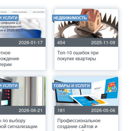
И УСЛУГИ
НЕДВИЖИМОСТЬ
2026-01-17
454
2025-11-09
ртное
Топ-10 ошибок при
вождение
покупке квартиры
терии
И УСЛУГИ
ТОВАРЫ И УСЛУГИ
2026-06-21
181
2026-05-06
ы по выбору
Профессиональное
ой сигнализации
создание сайтов и