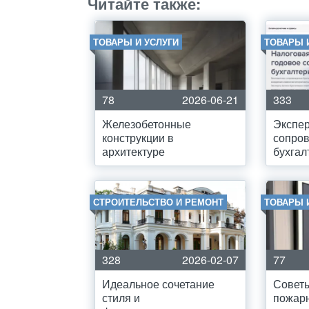
Читайте также:
ТОВАРЫ И УСЛУГИ
ТОВАРЫ 
78
2026-06-21
333
Железобетонные
Экспе
конструкции в
сопро
архитектуре
бухгал
СТРОИТЕЛЬСТВО И РЕМОНТ
ТОВАРЫ 
328
2026-02-07
77
Идеальное сочетание
Совет
стиля и
пожарн