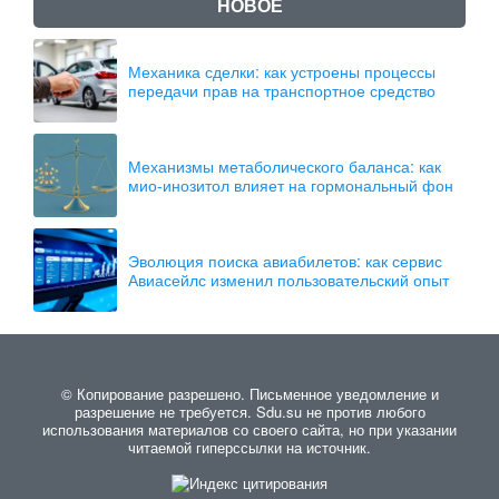
НОВОЕ
Механика сделки: как устроены процессы
передачи прав на транспортное средство
Механизмы метаболического баланса: как
мио-инозитол влияет на гормональный фон
Эволюция поиска авиабилетов: как сервис
Авиасейлс изменил пользовательский опыт
© Копирование разрешено. Письменное уведомление и
разрешение не требуется. Sdu.su не против любого
использования материалов со своего сайта, но при указании
читаемой гиперссылки на источник.