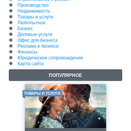
Производство
Недвижимость
Товары и услуги
Любопытное
Бизнес
Деловые услуги
Офис для бизнеса
Реклама в бизнесе
Финансы
Юридическое сопровождение
Карта сайта
ПОПУЛЯРНОЕ
ТОВАРЫ И УСЛУГИ