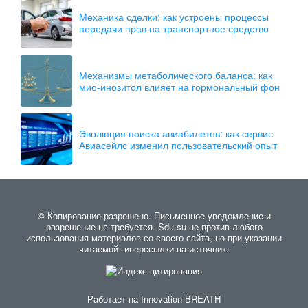
Механика сделки: как устроены процессы
передачи прав на транспортное средство
Механизмы метаболического баланса: как
мио-инозитол влияет на гормональный фон
Эволюция поиска авиабилетов: как сервис
Авиасейлс изменил пользовательский опыт
© Копирование разрешено. Письменное уведомление и
разрешение не требуется. Sdu.su не против любого
использования материалов со своего сайта, но при указании
читаемой гиперссылки на источник.
Работает на
Innovation-BREATH