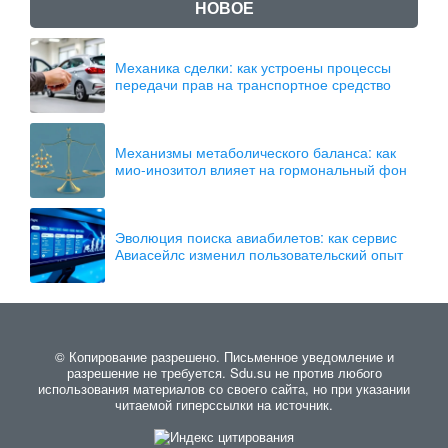
НОВОЕ
Механика сделки: как устроены процессы
передачи прав на транспортное средство
Механизмы метаболического баланса: как
мио-инозитол влияет на гормональный фон
Эволюция поиска авиабилетов: как сервис
Авиасейлс изменил пользовательский опыт
© Копирование разрешено. Письменное уведомление и
разрешение не требуется. Sdu.su не против любого
использования материалов со своего сайта, но при указании
читаемой гиперссылки на источник.