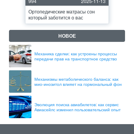
994
2025-11-13
Ортопедические матрасы сон
который заботится о вас
НОВОЕ
Механика сделки: как устроены процессы
передачи прав на транспортное средство
Механизмы метаболического баланса: как
мио-инозитол влияет на гормональный фон
Эволюция поиска авиабилетов: как сервис
Авиасейлс изменил пользовательский опыт