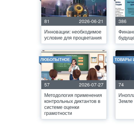
81
2026-06-21
386
Инновации: необходимое
Финан
условие для процветания
будущ
ЛЮБОПЫТНОЕ
ТОВАРЫ 
57
2026-07-27
74
Методология применения
Инопла
контрольных диктантов в
Земле
системе оценки
грамотности