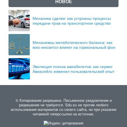
НОВОЕ
Механика сделки: как устроены процессы
передачи прав на транспортное средство
Механизмы метаболического баланса: как
мио-инозитол влияет на гормональный фон
Эволюция поиска авиабилетов: как сервис
Авиасейлс изменил пользовательский опыт
© Копирование разрешено. Письменное уведомление и
разрешение не требуется. Sdu.su не против любого
использования материалов со своего сайта, но при указании
читаемой гиперссылки на источник.