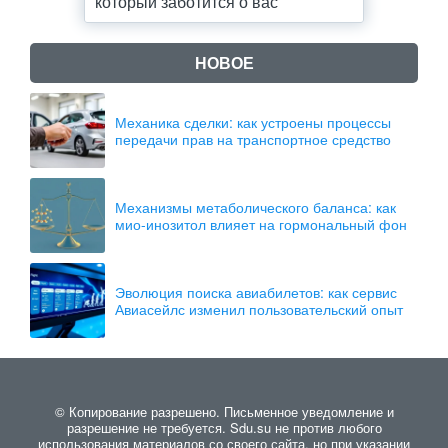
который заботится о вас
НОВОЕ
Механика сделки: как устроены процессы
передачи прав на транспортное средство
Механизмы метаболического баланса: как
мио-инозитол влияет на гормональный фон
Эволюция поиска авиабилетов: как сервис
Авиасейлс изменил пользовательский опыт
© Копирование разрешено. Письменное уведомление и
разрешение не требуется. Sdu.su не против любого
использования материалов со своего сайта, но при указании