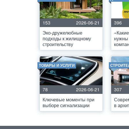
153
2026-06-21
396
Эко-дружелюбные
«Какие
подходы к жилищному
нужны
строительству
компа
ТОВАРЫ И УСЛУГИ
СТРОИТЕ
78
2026-06-21
307
Ключевые моменты при
Совре
выборе сигнализации
в архи