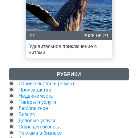
77
2026-06-21
Удивительное приключение с
китами
РУБРИКИ
Строительство и ремонт
Производство
Недвижимость
Товары и услуги
Любопытное
Бизнес
Деловые услуги
Офис для бизнеса
Реклама в бизнесе