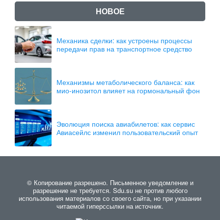
НОВОЕ
Механика сделки: как устроены процессы
передачи прав на транспортное средство
Механизмы метаболического баланса: как
мио-инозитол влияет на гормональный фон
Эволюция поиска авиабилетов: как сервис
Авиасейлс изменил пользовательский опыт
© Копирование разрешено. Письменное уведомление и
разрешение не требуется. Sdu.su не против любого
использования материалов со своего сайта, но при указании
читаемой гиперссылки на источник.